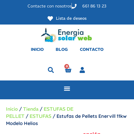
Contacte con nosotros
661 86 13 23
Lista de deseos
INICIO
BLOG
CONTACTO
0
Perfil
Inicio
/
Tienda
/
ESTUFAS DE
PELLET
/
ESTUFAS
/ Estufas de Pellets Enervill 11kw
Modelo Helios