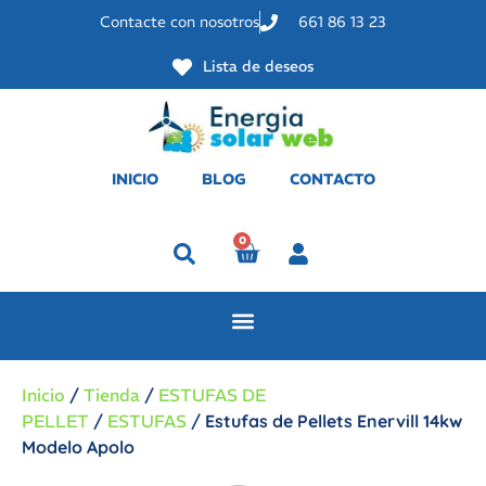
Contacte con nosotros
661 86 13 23
Lista de deseos
INICIO
BLOG
CONTACTO
0
Perfil
Inicio
/
Tienda
/
ESTUFAS DE
PELLET
/
ESTUFAS
/ Estufas de Pellets Enervill 14kw
Modelo Apolo