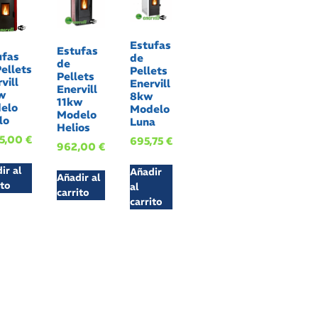
Estufas
Estufas
ufas
de
de
ellets
Pellets
Pellets
vill
Enervill
Enervill
w
8kw
11kw
elo
Modelo
Modelo
lo
Luna
Helios
25,00
€
695,75
€
962,00
€
ir al
Añadir
Añadir al
ito
al
carrito
carrito