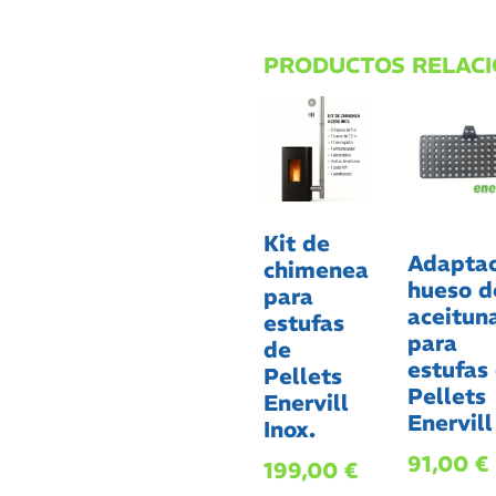
PRODUCTOS RELAC
Kit de
Adaptac
chimenea
hueso d
para
aceitun
estufas
para
de
estufas
Pellets
Pellets
Enervill
Enervill
Inox.
91,00
€
199,00
€