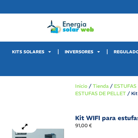
KITS SOLARES
INVERSORES
REGULAD
Inicio
/
Tienda
/
ESTUFAS
ESTUFAS DE PELLET
/ Kit
Kit WIFI para estufa
91,00
€