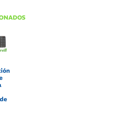
IONADOS
ión
e
a
 de