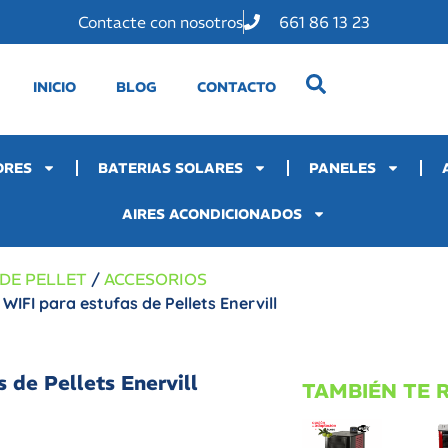
Contacte con nosotros
661 86 13 23
INICIO
BLOG
CONTACTO
ORES
BATERIAS SOLARES
PANELES
AIRES ACONDICIONADOS
 DE PELLET
/
ACCESORIOS
 WIFI para estufas de Pellets Enervill
s de Pellets Enervill
TAMBIÉN TE