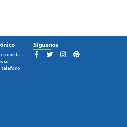
fónico
Síguenos
tes que la
as se
r teléfono