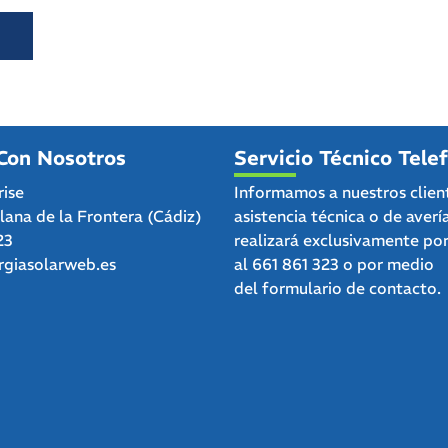
Con Nosotros
Servicio Técnico Tele
rise
Informamos a nuestros clien
clana de la Frontera (Cádiz)
asistencia técnica o de averí
23
realizará exclusivamente po
giasolarweb.es
al
661 861 323
o por medio
del
formulario de contacto.