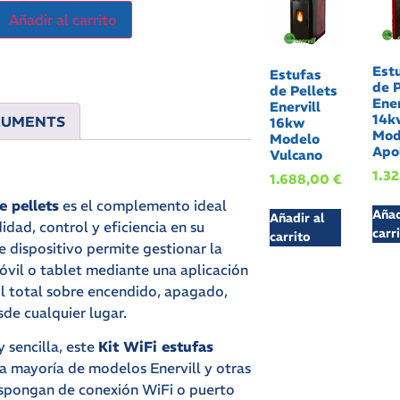
Añadir al carrito
Est
Estufas
de P
de Pellets
Ener
Enervill
14k
CUMENTS
16kw
Mod
Modelo
Apo
Vulcano
1.3
1.688,00
€
e pellets
es el complemento ideal
Añad
Añadir al
dad, control y eficiencia en su
carr
carrito
e dispositivo permite gestionar la
óvil o tablet mediante una aplicación
ol total sobre encendido, apagado,
de cualquier lugar.
y sencilla, este
Kit WiFi estufas
a mayoría de modelos Enervill y otras
spongan de conexión WiFi o puerto