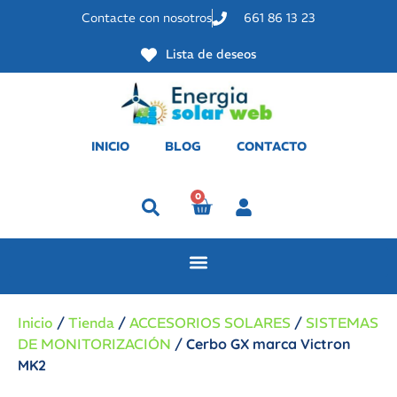
Contacte con nosotros
661 86 13 23
Lista de deseos
INICIO
BLOG
CONTACTO
0
Perfil
Inicio
/
Tienda
/
ACCESORIOS SOLARES
/
SISTEMAS
DE MONITORIZACIÓN
/ Cerbo GX marca Victron
MK2