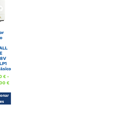
or
o
ALL
E
48V
LP1
ásico
00
€
-
,00
€
ionar
es