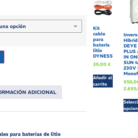
Kit
cable
Invers
para
Híbrid
batería
DEYE
litio
PLUS 
DYNESS
IN ON
SUN 
39,00
€
230V 
Monof
Añadir al
950,
carrito
2.695
ORMACIÓN ADICIONAL
Selecc
opcion
les para baterías de litio