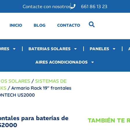
Contacte con nosotros
661 86 13 23
INICIO
BLOG
CONTACTO
ORES
BATERIAS SOLARES
PANELES
AIRES ACONDICIONADOS
IOS SOLARES
/
SISTEMAS DE
CKS
/ Armario Rack 19″ frontales
YLONTECH US2000
ontales para baterías de
TAMBIÉN TE
S2000