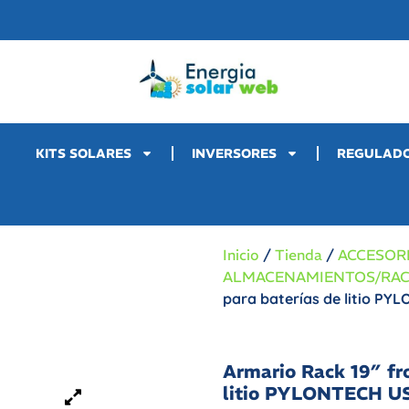
KITS SOLARES
INVERSORES
REGULAD
Inicio
/
Tienda
/
ACCESOR
ALMACENAMIENTOS/RA
para baterías de litio P
Armario Rack 19″ fr
litio PYLONTECH U