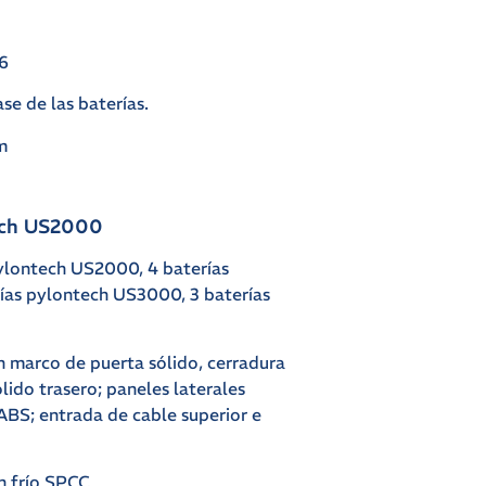
M6
ase de las baterías.
m
tech US2000
Pylontech US2000, 4 baterías
ías pylontech US3000, 3 baterías
n marco de puerta sólido, cerradura
lido trasero; paneles laterales
 ABS; entrada de cable superior e
n frío SPCC