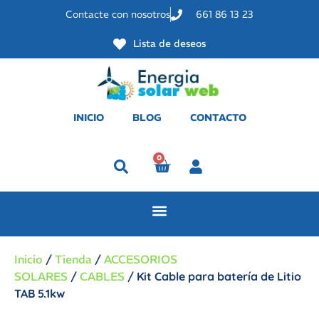
Contacte con nosotros
661 86 13 23
Lista de deseos
INICIO
BLOG
CONTACTO
0
Perfil
Inicio
/
Tienda
/
ACCESORIOS
SOLARES
/
CABLES
/ Kit Cable para batería de Litio
TAB 5.1kw