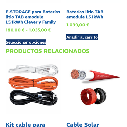
E.STORAGE para Baterías
Baterías litio TAB
litio TAB emodule
emodule L5.1kWh
L5.1kWh Clever y Family
1.099,00
€
180,00
€
-
1.035,00
€
Añadir al carrito
Seleccionar opciones
PRODUCTOS RELACIONADOS
Kit cable para
Cable Solar