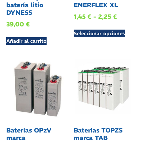
batería litio
ENERFLEX XL
DYNESS
1,45
€
-
2,25
€
39,00
€
Seleccionar opciones
Añadir al carrito
Baterías OPzV
Baterías TOPZS
marca
marca TAB