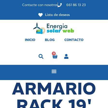
Contacte con nosotros
661 86 13 23
Lista de deseos
INICIO
BLOG
CONTACTO
0
Perfil
ARMARIO
RACK 19'