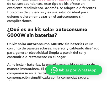
de sol son abundantes, este tipo de kit ofrece un
excelente rendimiento. Además, se adapta a diferentes
tipologías de viviendas y es una solución ideal para
quienes quieren empezar en el autoconsumo sin
complicaciones.
¿Qué es un kit solar autoconsumo
6000W sin baterías?
Un
kit solar autoconsumo 6000W sin baterías
es un
conjunto de paneles solares, inversor y cableado diseñado
para generar electricidad limpia a partir del sol y
consumirla directamente en el hogar.
Al no incluir baterías, la energía producida se utiliza de
manera instantánea. El excedente, cuando existe, puede
Hablar por WhatsApp
compensarse en la factura mediante el mecanismo de
compensación simplificada con la comercializadora
eléctrica.
Este tipo de sistema es muy eficiente porque evita el
sobrecoste de las baterías y requiere un mantenimiento
mínimo.
¿Para quién es ideal?