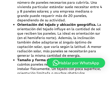
número de paneles necesarios para cubrirla. Una
vivienda particular estándar suele necesitar entre 4
y 8 paneles solares; y una empresa mediana o
grande puede requerir más de 20 paneles,
dependiendo de su actividad.
Orientación del tejado y ubicación geográfica.
La
orientación del tejado influye en la cantidad de sol
que reciben los paneles. La ideal es orientación sur
(en el hemisferio norte). Además, la inclinación
también debe adaptarse al ángulo óptimo de
captación solar, que varía según la latitud. A menor
radiación solar, más paneles se necesitarán para
generar la misma cantidad de energía.
Tamaño y forma del tejado.
No basta con saber
Hablar por WhatsApp
cuántos paneles necesitas, sino cuántos puedes
instalar físicamente. Un tejado con poca superficie,
orientación limitada o muchos obstáculos
(claraboyas, chimeneas…) puede requerir paneles
de mayor potencia o un rediseño del sistema.
¿Cómo calcular cuántas placas
solares necesito?
Al tener en cuenta estos factores, se puede empezar a
calcular la cantidad de paneles para una instalación