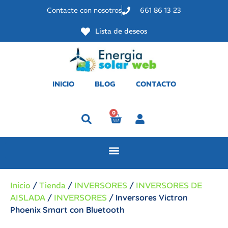
Contacte con nosotros
661 86 13 23
Lista de deseos
INICIO
BLOG
CONTACTO
0
Perfil
Inicio
/
Tienda
/
INVERSORES
/
INVERSORES DE
AISLADA
/
INVERSORES
/ Inversores Victron
Phoenix Smart con Bluetooth