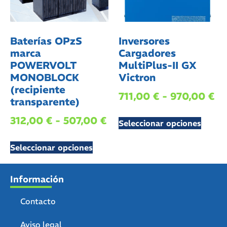
Baterías OPzS
Inversores
marca
Cargadores
POWERVOLT
MultiPlus-II GX
MONOBLOCK
Victron
(recipiente
711,00
€
-
970,00
€
transparente)
312,00
€
-
507,00
€
Seleccionar opciones
Seleccionar opciones
Información
Contacto
Aviso legal