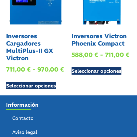
Inversores
Inversores Victron
Cargadores
Phoenix Compact
MultiPlus-II GX
588,00
€
-
711,00
€
Victron
711,00
€
-
970,00
€
Seleccionar opciones
Seleccionar opciones
Información
Contacto
Aviso legal