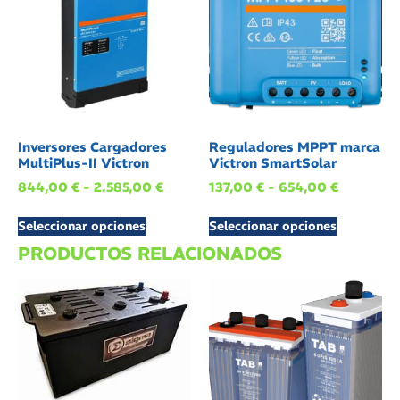
Inversores Cargadores
Reguladores MPPT marca
MultiPlus-II Victron
Victron SmartSolar
844,00
€
-
2.585,00
€
137,00
€
-
654,00
€
Seleccionar opciones
Seleccionar opciones
PRODUCTOS RELACIONADOS