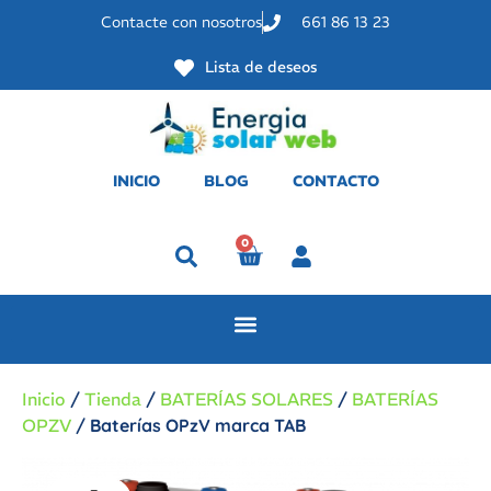
Contacte con nosotros
661 86 13 23
Lista de deseos
INICIO
BLOG
CONTACTO
0
Perfil
Inicio
/
Tienda
/
BATERÍAS SOLARES
/
BATERÍAS
OPZV
/ Baterías OPzV marca TAB