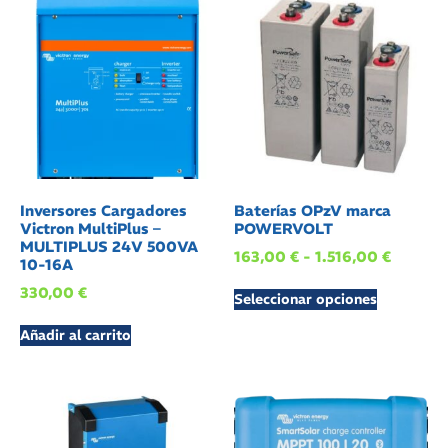
Inversores Cargadores
Baterías OPzV marca
Victron MultiPlus –
POWERVOLT
MULTIPLUS 24V 500VA
163,00
€
-
1.516,00
€
10-16A
330,00
€
Seleccionar opciones
Añadir al carrito