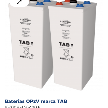
Baterías OPzV marca TAB
167,00
€
-
1.562,00
€