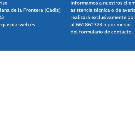
rise
Informamos a nuestros clien
clana de la Frontera (Cádiz)
asistencia técnica o de averí
23
realizará exclusivamente po
giasolarweb.es
al
661 861 323
o por medio
del
formulario de contacto.