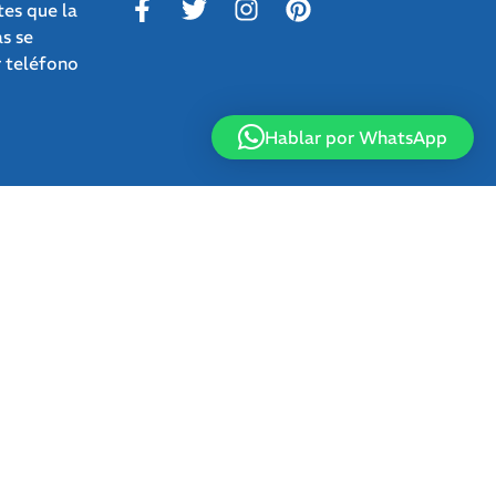
tes que la
as se
r teléfono
Hablar por WhatsApp