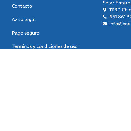
Solar Enterp
Contacto
11130 Chi
661 861 3
Aviso legal
info@ener
Pago seguro
Términos y condiciones de uso
Política de privacidad
Política de devoluciones y
reembolsos
Declaración de accesibilidad