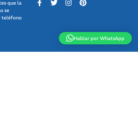
tes que la
as se
r teléfono
Hablar por WhatsApp