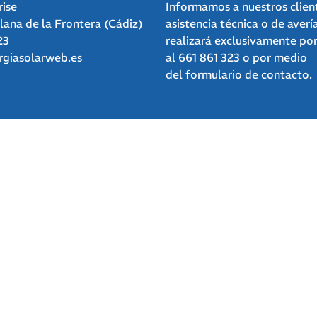
rise
Informamos a nuestros clien
clana de la Frontera (Cádiz)
asistencia técnica o de averí
23
realizará exclusivamente po
giasolarweb.es
al
661 861 323
o por medio
del
formulario de contacto.