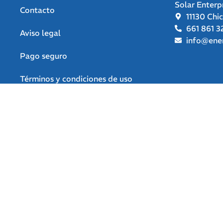
Solar Enterp
Contacto
11130 Chi
661 861 3
Aviso legal
info@ener
Pago seguro
Términos y condiciones de uso
Política de privacidad
Política de devoluciones y
reembolsos
Declaración de accesibilidad