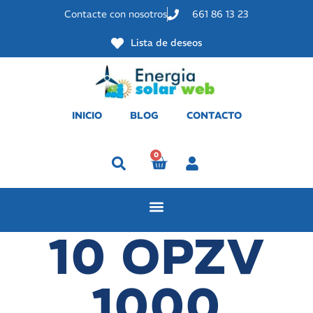
Contacte con nosotros
661 86 13 23
Lista de deseos
INICIO
BLOG
CONTACTO
0
Perfil
10 OPZV
1000