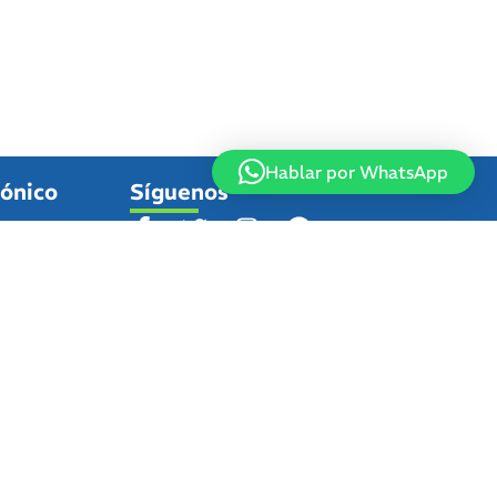
Hablar por WhatsApp
fónico
Síguenos
tes que la
as se
r teléfono