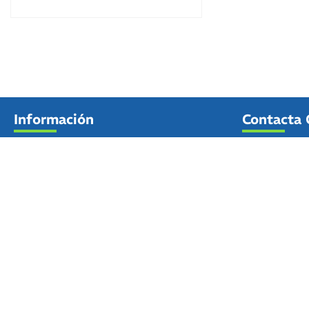
Información
Contacta 
Solar Enterp
Contacto
11130 Chi
661 861 3
Aviso legal
info@ener
Pago seguro
Términos y condiciones de uso
Política de privacidad