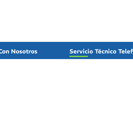
Con Nosotros
Servicio Técnico Tele
rise
Informamos a nuestros clien
clana de la Frontera (Cádiz)
asistencia técnica o de averí
23
realizará exclusivamente po
giasolarweb.es
al
661 861 323
o por medio
del
formulario de contacto.