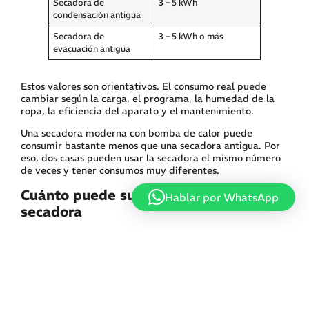
Secadora de
3 – 5 kWh
condensación antigua
Secadora de
3 – 5 kWh o más
evacuación antigua
Estos valores son orientativos. El consumo real puede
cambiar según la carga, el programa, la humedad de la
ropa, la eficiencia del aparato y el mantenimiento.
Una secadora moderna con bomba de calor puede
consumir bastante menos que una secadora antigua. Por
eso, dos casas pueden usar la secadora el mismo número
de veces y tener consumos muy diferentes.
Cuánto puede subir la factura si usas
Hablar por WhatsApp
secadora
Para entenderlo de forma sencilla, imaginemos una
secadora que consume unos 3 kWh por ciclo.
Si la usas:
Uso semanal
Consumo mensual