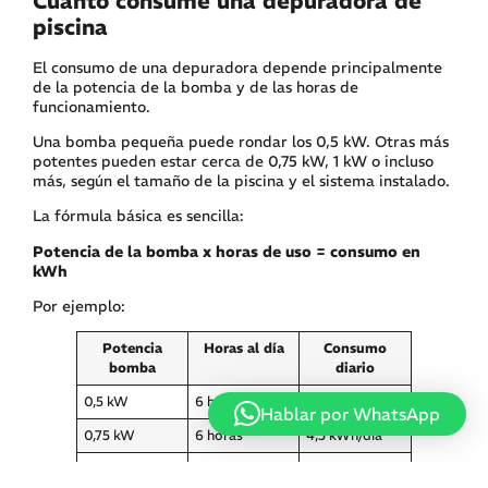
Cuánto consume una depuradora de
piscina
El consumo de una depuradora depende principalmente
de la potencia de la bomba y de las horas de
funcionamiento.
Una bomba pequeña puede rondar los 0,5 kW. Otras más
potentes pueden estar cerca de 0,75 kW, 1 kW o incluso
más, según el tamaño de la piscina y el sistema instalado.
La fórmula básica es sencilla:
Potencia de la bomba x horas de uso = consumo en
kWh
Por ejemplo:
Potencia
Horas al día
Consumo
bomba
diario
0,5 kW
6 horas
3 kWh/día
Hablar por WhatsApp
0,75 kW
6 horas
4,5 kWh/día
1 kW
6 horas
6 kWh/día