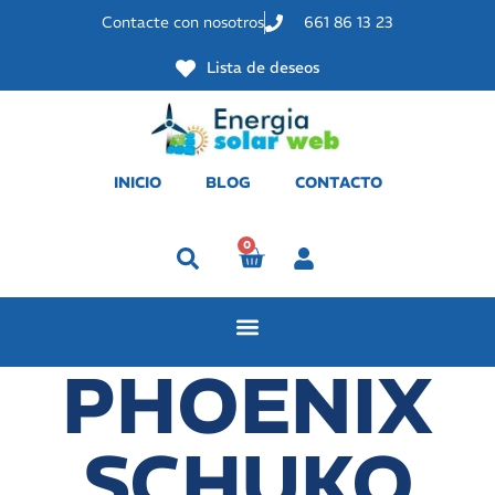
Contacte con nosotros
661 86 13 23
Lista de deseos
INICIO
BLOG
CONTACTO
0
Perfil
PHOENIX
SCHUKO