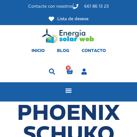
Contacte con nosotros
661 86 13 23
Lista de deseos
INICIO
BLOG
CONTACTO
0
Perfil
PHOENIX
SCHUKO