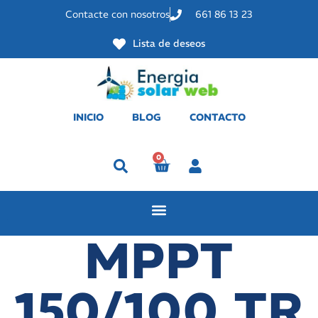
Contacte con nosotros
661 86 13 23
Lista de deseos
INICIO
BLOG
CONTACTO
0
Perfil
MPPT
150/100 TR