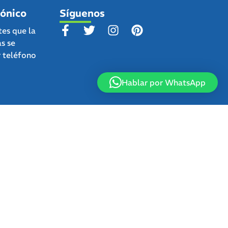
fónico
Síguenos
tes que la
as se
r teléfono
Hablar por WhatsApp