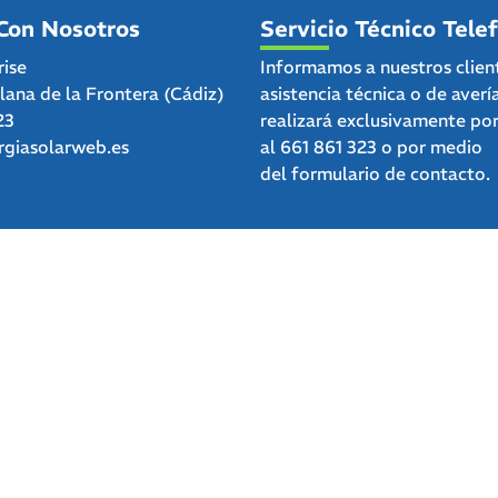
Con Nosotros
Servicio Técnico Tele
rise
Informamos a nuestros clien
clana de la Frontera (Cádiz)
asistencia técnica o de averí
23
realizará exclusivamente po
giasolarweb.es
al
661 861 323
o por medio
del
formulario de contacto.