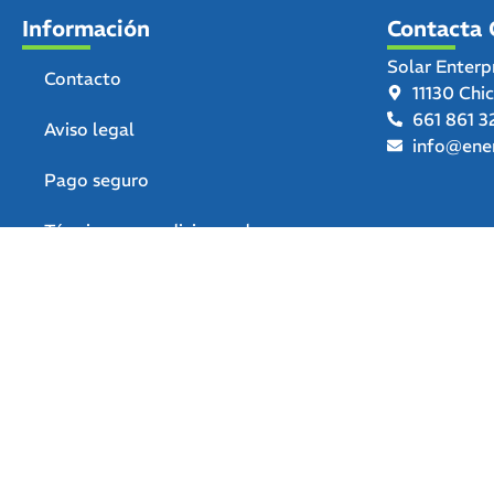
Información
Contacta 
Solar Enterp
Contacto
11130 Chi
661 861 3
Aviso legal
info@ener
Pago seguro
Términos y condiciones de uso
Política de privacidad
Política de devoluciones y
reembolsos
Declaración de accesibilidad