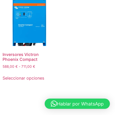
Inversores Victron
Phoenix Compact
Rango
588,00
€
-
711,00
€
de
Este
precios:
Seleccionar opciones
producto
desde
tiene
588,00 €
múltiples
hasta
711,00 €
variantes.
Hablar por WhatsApp
Las
opciones