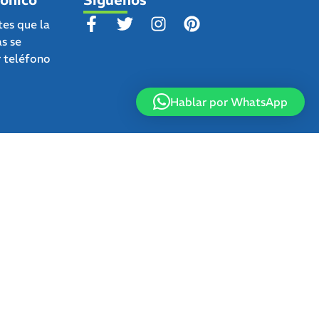
tes que la
as se
r teléfono
Hablar por WhatsApp