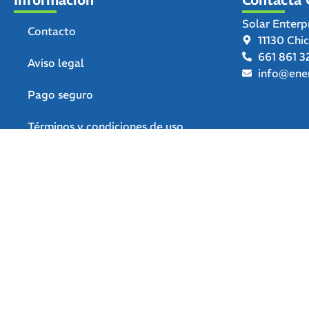
Solar Enterp
Contacto
11130 Chi
661 861 3
Aviso legal
info@ener
Pago seguro
Términos y condiciones de uso
Política de privacidad
Política de devoluciones y
reembolsos
Declaración de accesibilidad