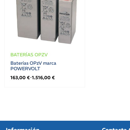
BATERÍAS OPZV
Baterías OPzV marca
POWERVOLT
163,00
€
1.516,00
€
-
Información
Contacta 