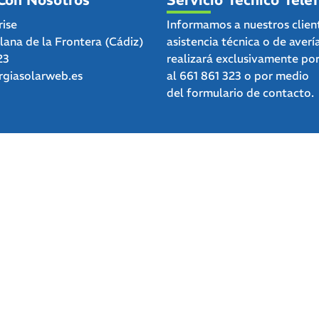
rise
Informamos a nuestros clien
clana de la Frontera (Cádiz)
asistencia técnica o de averí
23
realizará exclusivamente po
giasolarweb.es
al
661 861 323
o por medio
del
formulario de contacto.