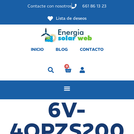
Contacte con nosotros
661 86 13 23
Lista de deseos
INICIO
BLOG
CONTACTO
0
Perfil
6V-
4OPZS200