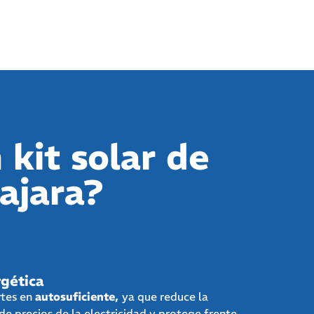
 kit solar de
ajara?
gética
rtes en
autosuficiente,
ya que reduce la
de precios de la electricidad y protege frente