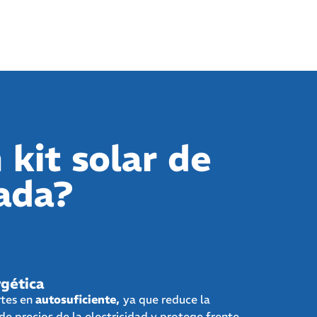
 kit solar de
ada?
gética
rtes en
autosuficiente,
ya que reduce la
de precios de la electricidad y protege frente