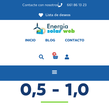
Contacte con nosotros
661 86 13 23
Lista de deseos
INICIO
BLOG
CONTACTO
0
Perfil
0,5 - 1,0