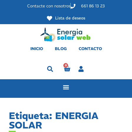
Contacte con nosotros
661 86 13 23
Lista de deseos
INICIO
BLOG
CONTACTO
0
Perfil
Etiqueta: ENERGIA
SOLAR