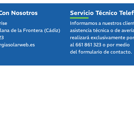
Con Nosotros
Servicio Técnico Tele
rise
Informamos a nuestros clien
clana de la Frontera (Cádiz)
asistencia técnica o de averí
23
realizará exclusivamente po
giasolarweb.es
al
661 861 323
o por medio
del
formulario de contacto.