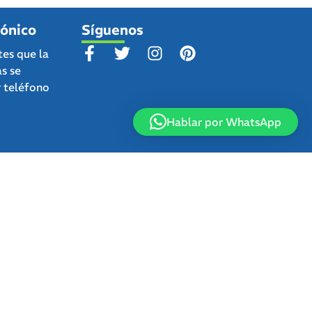
fónico
Síguenos
tes que la
as se
r teléfono
Hablar por WhatsApp