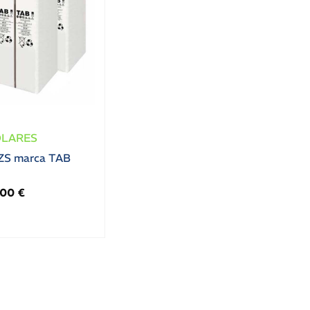
OLARES
ZS marca TAB
,00
€