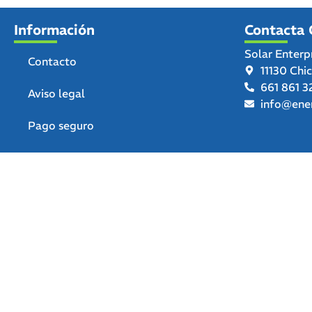
Información
Contacta 
Solar Enterp
Contacto
11130 Chi
661 861 3
Aviso legal
info@ener
Pago seguro
Términos y condiciones de uso
Política de privacidad
Política de devoluciones y
reembolsos
Declaración de accesibilidad