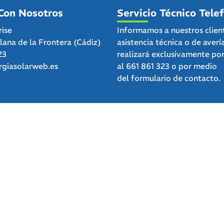
Con Nosotros
Servicio Técnico Tele
rise
Informamos a nuestros clien
clana de la Frontera (Cádiz)
asistencia técnica o de averí
23
realizará exclusivamente po
giasolarweb.es
al
661 861 323
o por medio
del
formulario de contacto.