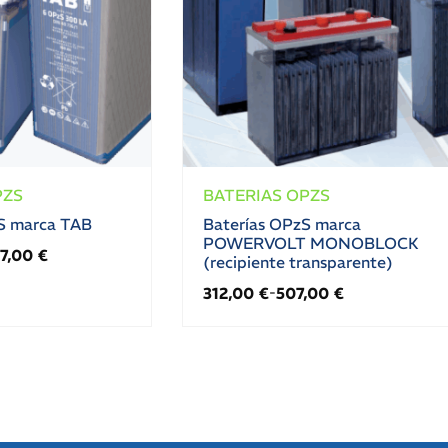
PZS
BATERIAS OPZS
S marca TAB
Baterías OPzS marca
POWERVOLT MONOBLOCK
57,00
€
(recipiente transparente)
312,00
€
507,00
€
-