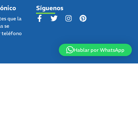
fónico
Síguenos
tes que la
as se
r teléfono
Hablar por WhatsApp