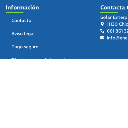
Información
Contacta 
Solar Enterp
Contacto
11130 Chi
661 861 3
Aviso legal
info@ener
Pago seguro
Términos y condiciones de uso
Política de privacidad
Política de devoluciones y
reembolsos
Declaración de accesibilidad