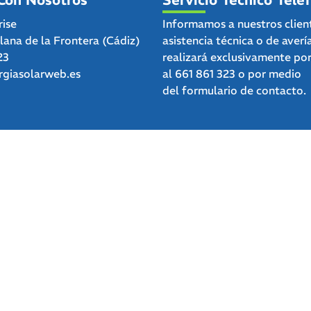
rise
Informamos a nuestros clien
clana de la Frontera (Cádiz)
asistencia técnica o de averí
23
realizará exclusivamente po
giasolarweb.es
al
661 861 323
o por medio
del
formulario de contacto.