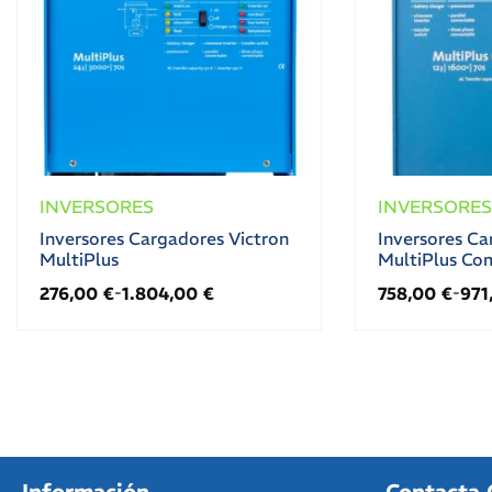
INVERSORES
INVERSORES
Inversores Cargadores Victron
Inversores Ca
MultiPlus
MultiPlus Co
276,00
€
1.804,00
€
758,00
€
971
-
-
Información
Contacta 