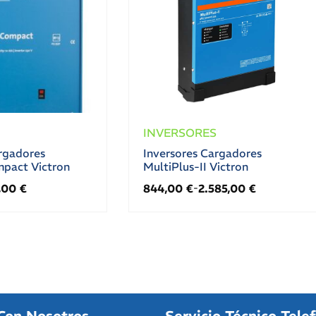
INVERSORES
rgadores
Inversores Cargadores
mpact Victron
MultiPlus-II Victron
,00
€
844,00
€
2.585,00
€
-
Con Nosotros
Servicio Técnico Tele