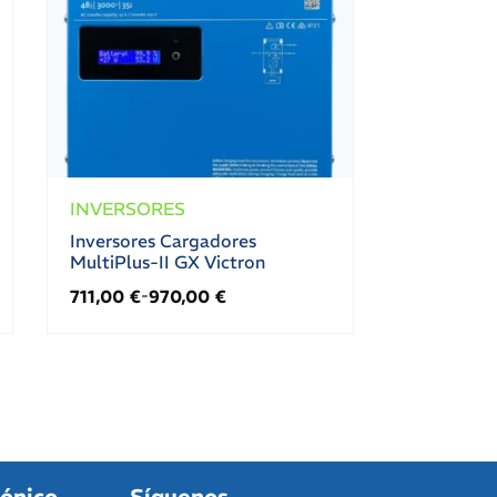
INVERSORES
Inversores Cargadores
MultiPlus-II GX Victron
711,00
€
970,00
€
-
fónico
Síguenos