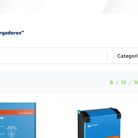
argadores”
8
12
1