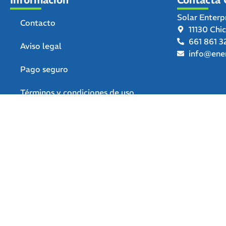
Solar Enterp
Contacto
11130 Chi
661 861 3
Aviso legal
info@ener
Pago seguro
Términos y condiciones de uso
Política de privacidad
Política de devoluciones y
reembolsos
Declaración de accesibilidad