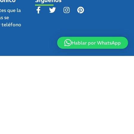
tes que la
as se
r teléfono
Hablar por WhatsApp