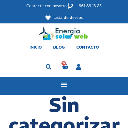
Contacte con nosotros
661 86 13 23
Lista de deseos
INICIO
BLOG
CONTACTO
0
Perfil
Sin
categorizar