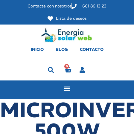
Contacte con nosotros
661 86 13 23
Lista de deseos
INICIO
BLOG
CONTACTO
0
Perfil
MICROINVE
500W