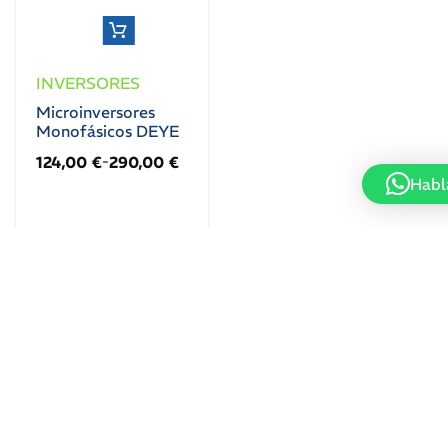
INVERSORES
Microinversores
Monofásicos DEYE
124,00
€
290,00
€
-
Habl
Información
Contacto