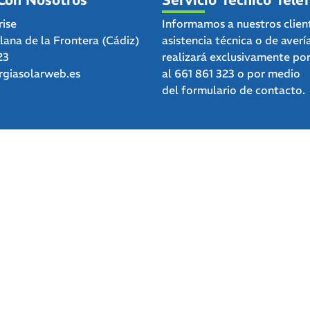
rise
Informamos a nuestros clien
clana de la Frontera (Cádiz)
asistencia técnica o de averí
23
realizará exclusivamente po
giasolarweb.es
al
661 861 323
o por medio
del
formulario de contacto.