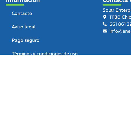
Solar Enterp
Contacto
11130 Chi
661 861 3
Aviso legal
info@ener
Pago seguro
Términos y condiciones de uso
Política de privacidad
Política de devoluciones y
reembolsos
Declaración de accesibilidad