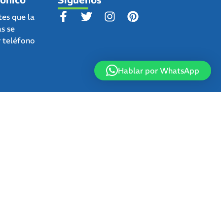
tes que la
as se
r teléfono
Hablar por WhatsApp