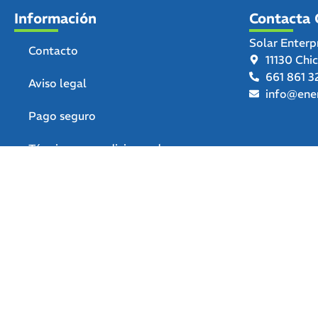
Información
Contacta 
Solar Enterp
Contacto
11130 Chi
661 861 3
Aviso legal
info@ener
Pago seguro
Términos y condiciones de uso
Política de privacidad
Política de devoluciones y
reembolsos
Declaración de accesibilidad