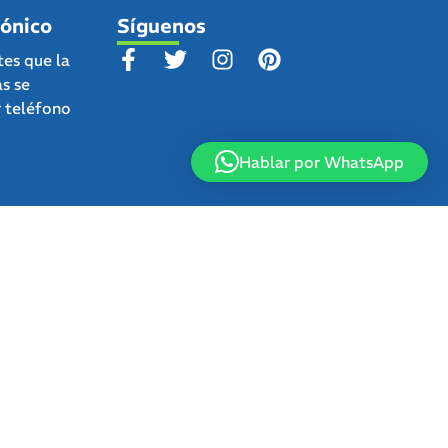
fónico
Síguenos
tes que la
as se
r teléfono
Hablar por WhatsApp