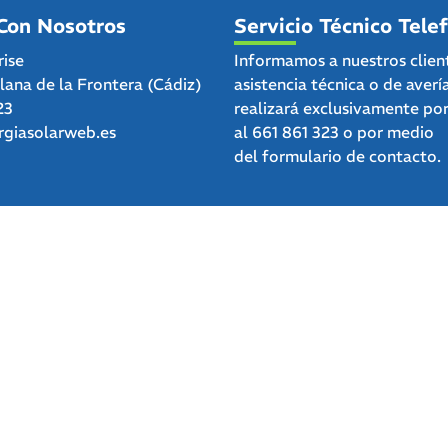
Con Nosotros
Servicio Técnico Tele
rise
Informamos a nuestros clien
clana de la Frontera (Cádiz)
asistencia técnica o de averí
23
realizará exclusivamente po
giasolarweb.es
al
661 861 323
o por medio
del
formulario de contacto.