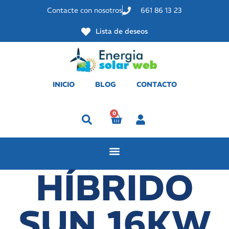
Contacte con nosotros
661 86 13 23
Lista de deseos
INICIO
BLOG
CONTACTO
0
Perfil
HÍBRIDO
SUN 16KW