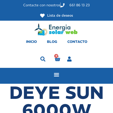
Contacte con nosotros
661 86 13 23
Lista de deseos
INICIO
BLOG
CONTACTO
0
Perfil
DEYE SUN
6000W