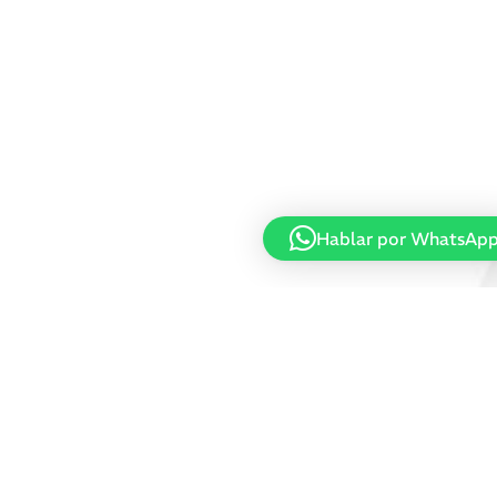
Hablar por WhatsAp
Inicio
/ SELECCIONE PRODUCTO del
producto / DEYE SUN 6000W MONOFÁSICO 220V
Buscar