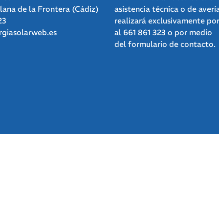
clana de la Frontera (Cádiz)
asistencia técnica o de averí
23
realizará exclusivamente po
giasolarweb.es
al
661 861 323
o por medio
del
formulario de contacto.