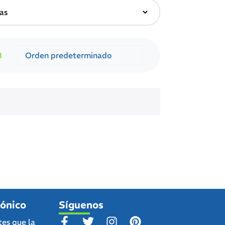
8
fónico
Síguenos
tes que la