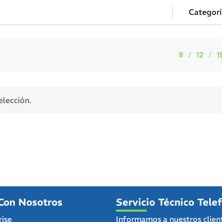
8
12
1
elección.
Con Nosotros
Servicio Técnico Tele
rise
Informamos a nuestros clien