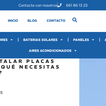
Contacte con nosotros
661 86 13 23
INICIO
BLOG
CONTACTO
ORES
BATERIAS SOLARES
PANELES
AIRES ACONDICIONADOS
STALAR PLACAS
¿QUÉ NECESITAS
?
25