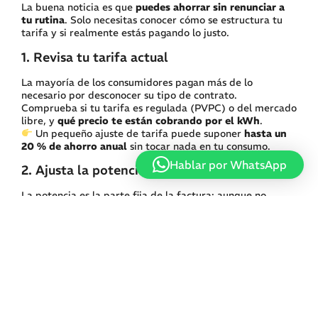
La buena noticia es que
puedes ahorrar sin renunciar a
tu rutina
. Solo necesitas conocer cómo se estructura tu
tarifa y si realmente estás pagando lo justo.
1. Revisa tu tarifa actual
La mayoría de los consumidores pagan más de lo
necesario por desconocer su tipo de contrato.
Comprueba si tu tarifa es regulada (PVPC) o del mercado
libre, y
qué precio te están cobrando por el kWh
.
Un pequeño ajuste de tarifa puede suponer
hasta un
20 % de ahorro anual
sin tocar nada en tu consumo.
Hablar por WhatsApp
2. Ajusta la potencia contratada
La potencia es la parte fija de la factura: aunque no
enciendas nada, la pagas igual.
Si tienes contratada más de la que necesitas, estás
pagando por energía que no usas.
Con una simple revisión puedes
ahorrar entre 60 € y 150
€ al año
.
3. Cambia de compañía (aunque sea la misma
red eléctrica)