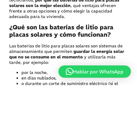
tecnicismos,
por qué las baterías de litio para placas
solares son la mejor elección
, qué ventajas ofrecen
frente a otras opciones y cómo elegir la capacidad
adecuada para tu vivienda.
¿Qué son las baterías de litio para
placas solares y cómo funcionan?
Las baterías de litio para placas solares son sistemas de
almacenamiento que permiten
guardar la energía solar
que no se consume en el momento
y utilizarla más
tarde, por ejemplo:
Hablar por WhatsApp
por la noche,
en días nublados,
o durante un corte de suministro eléctrico (si el
inversor lo permite).
Las más utilizadas actualmente en autoconsumo
residencial son las baterías de
litio LFP (litio-
ferrofosfato)
, una tecnología conocida por su
alta
seguridad térmica y larga vida útil
.
Ventajas de las baterías de litio para
placas solares frente a otras
tecnologías