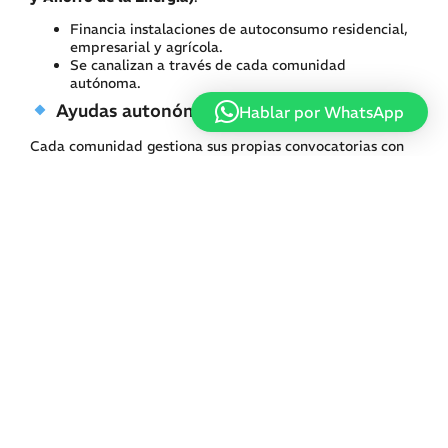
Financia instalaciones de autoconsumo residencial,
empresarial y agrícola.
Se canalizan a través de cada comunidad
autónoma.
Ayudas autonómicas
Hablar por WhatsApp
Cada comunidad gestiona sus propias convocatorias con
fondos europeos o regionales.
Pueden variar los importes, requisitos y plazos.
Deducciones fiscales
Además de las subvenciones, puedes aplicar
deducciones
en el IRPF
de hasta un
40 % de la inversión
, siempre
que la instalación mejore la eficiencia energética de tu
vivienda habitual.
Cuánto dinero puedes recibir
Los importes dependen del tipo de instalación y del
solicitante.
De forma orientativa, estas son las ayudas previstas para
2026: