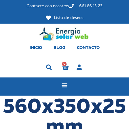
Contacte con nosotros
661 86 13 23
Lista de deseos
INICIO
BLOG
CONTACTO
0
Perfil
560x350x25
mm