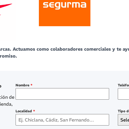
marcas. Actuamos como colaboradores comerciales y te a
promiso.
o
Nombre
*
Teléf
ción de
ienda,
Localidad
*
Tipo 
Sel