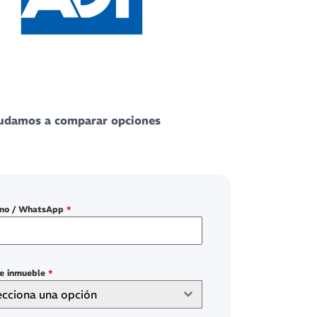
yudamos a comparar opciones
ono / WhatsApp
*
de inmueble
*
ecciona una opción