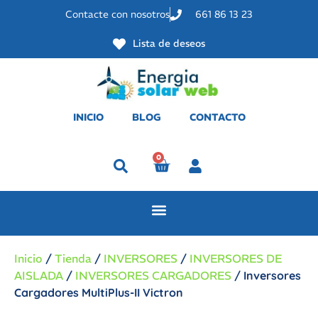
Contacte con nosotros
661 86 13 23
Lista de deseos
INICIO
BLOG
CONTACTO
0
Perfil
Inicio
/
Tienda
/
INVERSORES
/
INVERSORES DE
AISLADA
/
INVERSORES CARGADORES
/ Inversores
Cargadores MultiPlus-II Victron