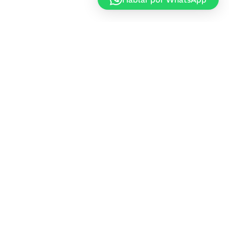
Estufas de pellets: soluciones de calefacción renovable,
eficientes y sostenibles para hogares y comercios que
buscan reducir su impacto ambiental.