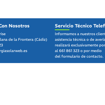
Con Nosotros
Servicio Técnico Tele
rise
Informamos a nuestros clien
clana de la Frontera (Cádiz)
asistencia técnica o de averí
23
realizará exclusivamente po
giasolarweb.es
al
661 861 323
o por medio
del
formulario de contacto.