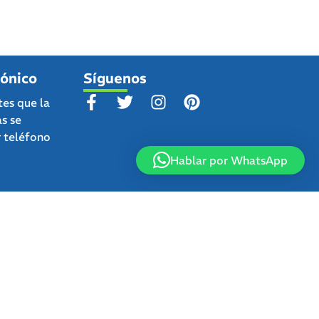
fónico
Síguenos
tes que la
as se
r teléfono
Hablar por WhatsApp