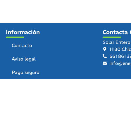
Información
Contacta 
Solar Enterp
Contacto
11130 Chi
661 861 3
Aviso legal
info@ener
Pago seguro
Términos y condiciones de uso
Política de privacidad
Política de devoluciones y
reembolsos