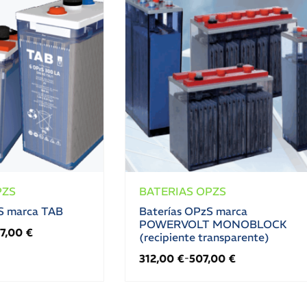
PZS
BATERIAS OPZS
S marca TAB
Baterías OPzS marca
POWERVOLT MONOBLOCK
57,00
€
(recipiente transparente)
312,00
€
507,00
€
-